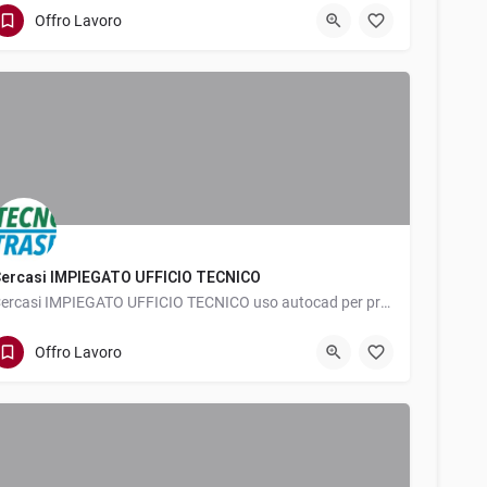
Via Giuseppe Romegialli
0342051199
Offro Lavoro
ercasi IMPIEGATO UFFICIO TECNICO
Cercasi IMPIEGATO UFFICIO TECNICO uso autocad per progettazione carichi e gestione acquisti anche…
Via San Giovanni Bosco 519
0342683281
Offro Lavoro
info@tecnotrasporti.eu