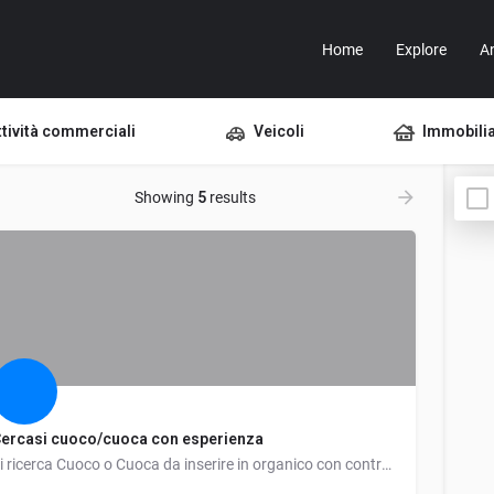
Home
Explore
A
ttività commerciali
Veicoli
Immobili
Showing
5
results
ercasi cuoco/cuoca con esperienza
Si ricerca Cuoco o Cuoca da inserire in organico con contratto a tempo pieno, inquadramento al 4° livello…