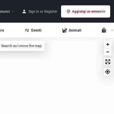
nnunci
Sign in
or
Register
Aggiungi un annuncio
are
Eventi
Animali
Ve
Search as I move the map